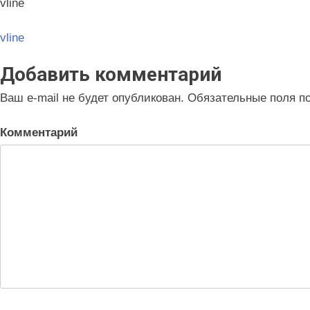
vline
Навигация
vline
по
Добавить комментарий
записям
Ваш e-mail не будет опубликован.
Обязательные поля п
Комментарий