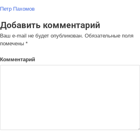
Навигация
Петр Пахомов
по
Добавить комментарий
записям
Ваш e-mail не будет опубликован.
Обязательные поля
помечены
*
Комментарий