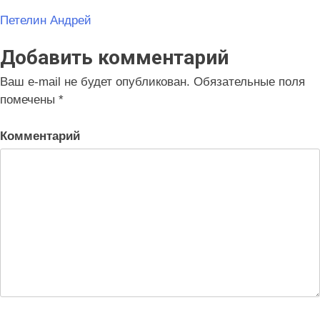
Навигация
Петелин Андрей
по
Добавить комментарий
записям
Ваш e-mail не будет опубликован.
Обязательные поля
помечены
*
Комментарий