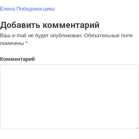
Навигация
Елена Победоносцева
по
Добавить комментарий
записям
Ваш e-mail не будет опубликован.
Обязательные поля
помечены
*
Комментарий