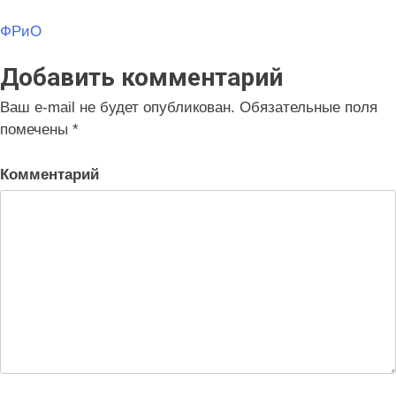
Навигация
ФРиО
по
Добавить комментарий
записям
Ваш e-mail не будет опубликован.
Обязательные поля
помечены
*
Комментарий