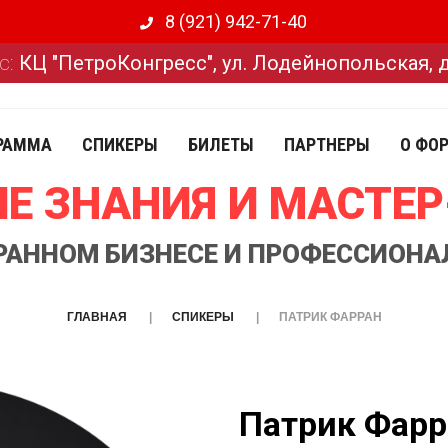
8 (921) 942-71-40
с:
КЦ "ПетроКонгресс", ул. Лодейнопольская, 
РАММА
СПИКЕРЫ
БИЛЕТЫ
ПАРТНЕРЫ
О ФО
Е ЗНАНИЯ И МАСТЕ
ОРАННОМ БИЗНЕСЕ И ПРОФЕССИОНА
ГЛАВНАЯ
СПИКЕРЫ
ПАТРИК ФАРРАН
Патрик Фарр