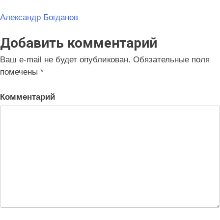
Навигация
Александр Богданов
по
Добавить комментарий
записям
Ваш e-mail не будет опубликован.
Обязательные поля
помечены
*
Комментарий